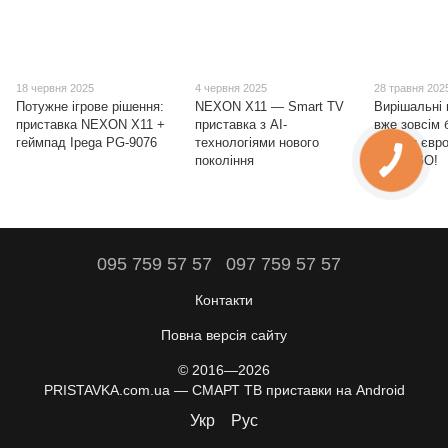
18 червня 2025
4 червня 2025
28 травня 202
Потужне ігрове рішення:
NEXON X11 — Smart TV
Вирішальні 
приставка NEXON X11 +
приставка з AI-
вже зовсім
геймпад Ipega PG-9076
технологіями нового
фінали євро
покоління
MEGOGO!
095 759 57 57
097 759 57 57
Контакти
Повна версія сайту
© 2016—2026
PRISTAVKA.com.ua — СМАРТ ТВ приставки на Android
Укр
Рус