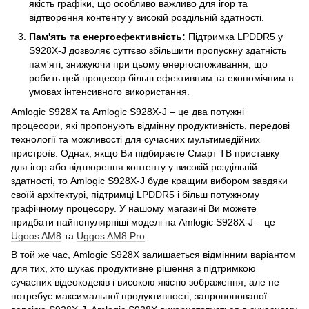
якість графіки, що особливо важливо для ігор та
відтворення контенту у високій роздільній здатності.
Пам'ять та енергоефективність:
Підтримка LPDDR5 у
S928X-J дозволяє суттєво збільшити пропускну здатність
пам'яті, знижуючи при цьому енергоспоживання, що
робить цей процесор більш ефективним та економічним в
умовах інтенсивного використання.
Amlogic S928X та Amlogic S928X-J – це два потужні
процесори, які пропонують відмінну продуктивність, передові
технології та можливості для сучасних мультимедійних
пристроїв. Однак, якщо Ви підбираєте Смарт ТВ приставку
для ігор або відтворення контенту у високій роздільній
здатності, то Amlogic S928X-J буде кращим вибором завдяки
своїй архітектурі, підтримці LPDDR5 і більш потужному
графічному процесору. У нашому магазині Ви можете
придбати найпопулярніші моделі на Amlogic S928X-J – це
Ugoos AM8
та
Uggos AM8 Pro
.
В той же час, Amlogic S928X залишається відмінним варіантом
для тих, хто шукає продуктивне рішення з підтримкою
сучасних відеокодеків і високою якістю зображення, але не
потребує максимальної продуктивності, запропонованої