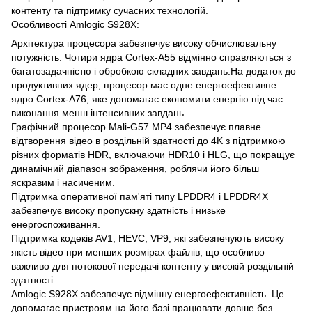
контенту та підтримку сучасних технологій.
Особливості Amlogic S928X:
Архітектура процесора забезпечує високу обчислювальну
потужність. Чотири ядра Cortex-A55 відмінно справляються з
багатозадачністю і обробкою складних завдань.На додаток до
продуктивних ядер, процесор має одне енергоефективне
ядро ​​Cortex-A76, яке допомагає економити енергію під час
виконання менш інтенсивних завдань.
Графічний процесор Mali-G57 МР4 забезпечує плавне
відтворення відео в роздільній здатності до 4K з підтримкою
різних форматів HDR, включаючи HDR10 і HLG, що покращує
динамічний діапазон зображення, роблячи його більш
яскравим і насиченим.
Підтримка оперативної пам'яті типу LPDDR4 і LPDDR4X
забезпечує високу пропускну здатність і низьке
енергоспоживання.
Підтримка кодеків AV1, HEVC, VP9, ​​які забезпечують високу
якість відео при менших розмірах файлів, що особливо
важливо для потокової передачі контенту у високій роздільній
здатності.
Amlogic S928X забезпечує відмінну енергоефективність. Це
допомагає пристроям на його базі працювати довше без