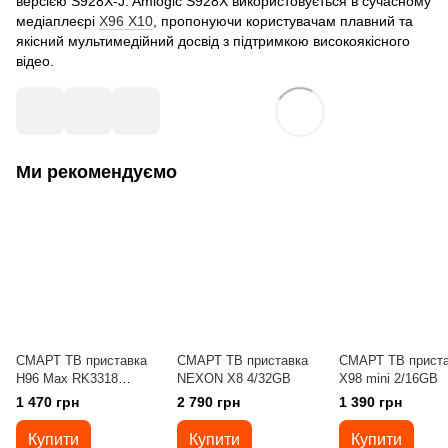
версією S928X-J. Amlogic S928X використовується в сучасному
медіаплеєрі
X96 X10
, пропонуючи користувачам плавний та
якісний мультимедійний досвід з підтримкою високоякісного
відео.
Ми рекомендуємо
СМАРТ ТВ приставка
СМАРТ ТВ приставка
СМАРТ ТВ приста
H96 Max RK3318
NEXON X8 4/32GB
X98 mini 2/16GB
2/16GB
1 470 грн
2 790 грн
1 390 грн
Купити
Купити
Купити