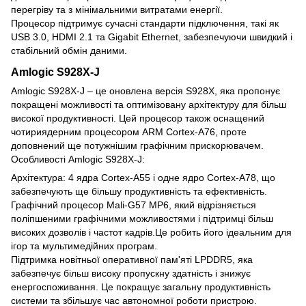
перегріву та з мінімальними витратами енергії.
Процесор підтримує сучасні стандарти підключення, такі як
USB 3.0, HDMI 2.1 та Gigabit Ethernet, забезпечуючи швидкий і
стабільний обмін даними.
Amlogic S928X-J
Amlogic S928X-J – це оновлена ​​версія S928X, яка пропонує
покращені можливості та оптимізовану архітектуру для більш
високої продуктивності. Цей процесор також оснащений
чотириядерним процесором ARM Cortex-A76, проте
доповнений ще потужнішим графічним прискорювачем.
Особливості Amlogic S928X-J:
Архітектура: 4 ядра Cortex-A55 і одне ядро ​​Cortex-A78, що
забезпечують ще більшу продуктивність та ефективність.
Графічний процесор Mali-G57 MP6, який відрізняється
поліпшеними графічними можливостями і підтримці більш
високих дозволів і частот кадрів.Це робить його ідеальним для
ігор та мультимедійних програм.
Підтримка новітньої оперативної пам'яті LPDDR5, яка
забезпечує більш високу пропускну здатність і знижує
енергоспоживання. Це покращує загальну продуктивність
системи та збільшує час автономної роботи пристрою.