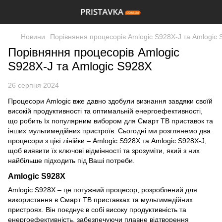
Новини
Порівняння процесорів Amlogic S928X-J та Amlogic
Порівняння процесорів Amlogic
S928X-J та Amlogic S928X
26 серпня 2024
Процесори Amlogic вже давно здобули визнання завдяки своїй
високій продуктивності та оптимальній енергоефективності,
що робить їх популярним вибором для Смарт ТВ приставок та
інших мультимедійних пристроїв. Сьогодні ми розглянемо два
процесори з цієї лінійки – Amlogic S928X та Amlogic S928X-J,
щоб виявити їх ключові відмінності та зрозуміти, який з них
найбільше підходить під Ваші потреби.
Amlogic S928X
Amlogic S928X – це потужний процесор, розроблений для
використання в Смарт ТВ приставках та мультимедійних
пристроях. Він поєднує в собі високу продуктивність та
енергоефективність, забезпечуючи плавне відтворення