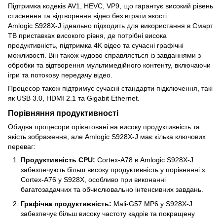
Підтримка кодеків AV1, HEVC, VP9, ​​що гарантує високий рівень
стиснення та відтворення відео без втрати якості.
Amlogic S928X-J ідеально підходить для використання в Cмарт
ТВ приставках високого рівня, де потрібні висока
продуктивність, підтримка 4K відео та сучасні графічні
можливості. Він також чудово справляється із завданнями з
обробки та відтворення мультимедійного контенту, включаючи
ігри та потокову передачу відео.
Процесор також підтримує сучасні стандарти підключення, такі
як USB 3.0, HDMI 2.1 та Gigabit Ethernet.
Порівняння продуктивності
Обидва процесори орієнтовані на високу продуктивність та
якість зображення, але Amlogic S928X-J має кілька ключових
переваг:
Продуктивність CPU:
Cortex-A78 в Amlogic S928X-J
забезпечують більш високу продуктивність у порівнянні з
Cortex-A76 у S928X, особливо при виконанні
багатозадачних та обчислювально інтенсивних завдань.
Графічна продуктивність:
Mali-G57 MP6 у S928X-J
забезпечує більш високу частоту кадрів та покращену