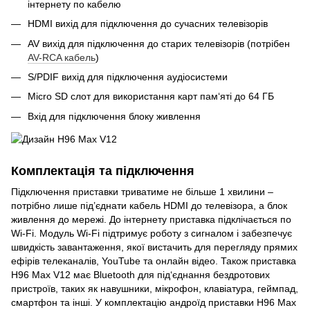
інтернету по кабелю
HDMI вихід для підключення до сучасних телевізорів
AV вихід для підключення до старих телевізорів (потрібен
AV-RCA кабель
)
S/PDIF вихід для підключення аудіосистеми
Micro SD слот для використання карт пам‘яті до 64 ГБ
Вхід для підключення блоку живлення
Комплектація та підключення
Підключення приставки триватиме не більше 1 хвилини –
потрібно лише під’єднати кабель HDMI до телевізора, а блок
живлення до мережі. До інтернету приставка підклічається по
Wi-Fi. Модуль Wi-Fi підтримує роботу з сигналом і забезпечує
швидкість завантаження, якої вистачить для перегляду прямих
ефірів телеканалів, YouTube та онлайн відео. Також приставка
H96 Max V12 має Bluetooth для під‘єднання бездротових
пристроїв, таких як навушники, мікрофон, клавіатура, геймпад,
смартфон та інші. У комплектацію андроїд приставки H96 Max