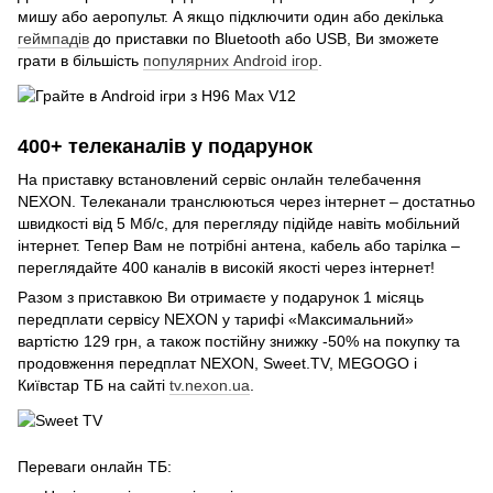
мишу або аеропульт. А якщо підключити один або декілька
геймпадів
до приставки по Bluetooth або USB, Ви зможете
грати в більшість
популярних Android ігор
.
400+ телеканалів у подарунок
На приставку встановлений сервіс онлайн телебачення
NEXON. Телеканали транслюються через інтернет – достатньо
швидкості від 5 Мб/с, для перегляду підійде навіть мобільний
інтернет. Тепер Вам не потрібні антена, кабель або тарілка –
переглядайте 400 каналів в високій якості через інтернет!
Разом з приставкою Ви отримаєте у подарунок 1 місяць
передплати сервісу NEXON у тарифі «Максимальний»
вартістю 129 грн, а також постійну знижку -50% на покупку та
продовження передплат NEXON, Sweet.TV, MEGOGO і
Київстар ТБ на сайті
tv.nexon.ua
.
Переваги онлайн ТБ: