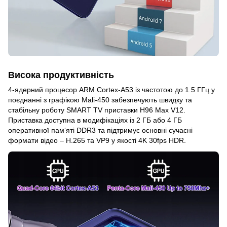
Висока продуктивність
4-ядерний процесор ARM Cortex-A53 із частотою до 1.5 ГГц у
поєднанні з графікою Mali-450 забезпечують швидку та
стабільну роботу SMART TV приставки H96 Max V12.
Приставка доступна в модифікаціях із 2 ГБ або 4 ГБ
оперативної пам‘яті DDR3 та підтримує основні сучасні
формати відео – H.265 та VP9 у якості 4K 30fps HDR.