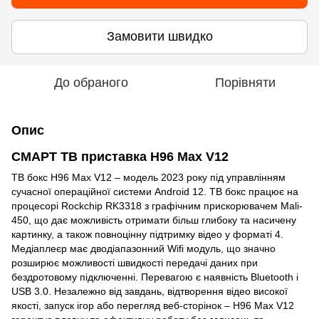
Замовити швидко
До обраного
Порівняти
Опис
СМАРТ ТВ приставка H96 Max V12
ТВ бокс H96 Max V12 – модель 2023 року під управлінням
сучасної операційної системи Android 12. ТВ бокс працює на
процесорі Rockchip RK3318 з графічним прискорювачем Mali-
450, що дає можливість отримати більш глибоку та насичену
картинку, а також повноцінну підтримку відео у форматі 4.
Медіаплеєр має дводіапазонний Wifi модуль, що значно
розширює можливості швидкості передачі даних при
бездротовому підключенні. Перевагою є наявність Bluetooth і
USB 3.0. Незалежно від завдань, відтворення відео високої
якості, запуск ігор або перегляд веб-сторінок – H96 Max V12