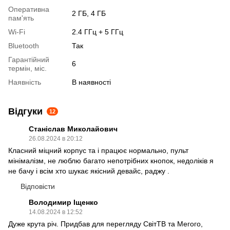
Оперативна
2 ГБ, 4 ГБ
пам'ять
Wi-Fi
2.4 ГГц + 5 ГГц
Bluetooth
Так
Гарантійний
6
термін, міс.
Наявність
В наявності
Відгуки
12
Станіслав Миколайович
26.08.2024 в 20:12
Класний міцний корпус та і працює нормально, пульт
мінімалізм, не люблю багато непотрібних кнопок, недоліків я
не бачу і всім хто шукає якісний девайс, раджу .
Відповісти
Володимир Іщенко
14.08.2024 в 12:52
Дуже крута річ. Придбав для перегляду СвітТВ та Мегого,