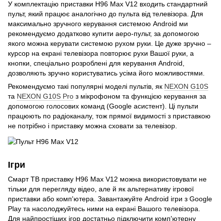
У комплектацію приставки H96 Max V12 входить стандартний
пульт, який працює аналогічно до пульта від телевізора. Для
максимально зручного керування системою Android ми
рекомендуємо додатково купити аеро-пульт, за допомогою
якого можна керувати системою рухом руки. Це дуже зручно –
курсор на екрані телевізора повторює рухи Вашої руки, а
кнопки, спеціально розроблені для керування Android,
дозволяють зручно користуватись усіма його можливостями.
Рекомендуємо такі популярні моделі пультів, як
NEXON G10S
та
NEXON G10S Pro
з мікрофоном та функцією керування за
допомогою голосових команд (Google асистент). Ці пульти
працюють по радіоканалу, тож прямої видимості з приставкою
не потрібно і приставку можна сховати за телевізор.
Ігри
Смарт ТВ приставку H96 Max V12 можна використовувати не
тільки для перегляду відео, але й як альтернативу ігрової
приставки або комп'ютера. Завантажуйте Android ігри з Google
Play та насолоджуйтесь ними на екрані Вашого телевізора.
Для найпростіших ігор достатньо підключити комп'ютерну