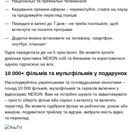
Національні та преміальні телеканали
Керування прямим ефіром – перемотуйте, ставте на паузу
та продовжуйте перегляд пізніше
Передачі в записі до 7 днів – не треба поспішати, щоб
встигнути на початок програми
Додаток можна встановити на телевізор, смартфон,
ноутбук, планшет
Одна передплата діє на 5 пристроях. Ви можете купити
декілька приставок NEXON собі та близьким та користуватися
однією підпискою на всіх.
10 000+ фільмів та мультфільмів у подарунок
Насолоджуйтесь українськими та голлівудськими кінохітами –
понад 10 000 фільмів, мультфільмів та серіалів включені у
відеосервіс NEXON. Вам не потрібно шукати та завантажувати
– просто оберіть фільм або серіал з каталогу та включіть
перегляд. Ви можете підібрати фільм за рейтингом, роком або
жанром, подивитися трейлер та відгуки, вибрати якість відео
та переклад.