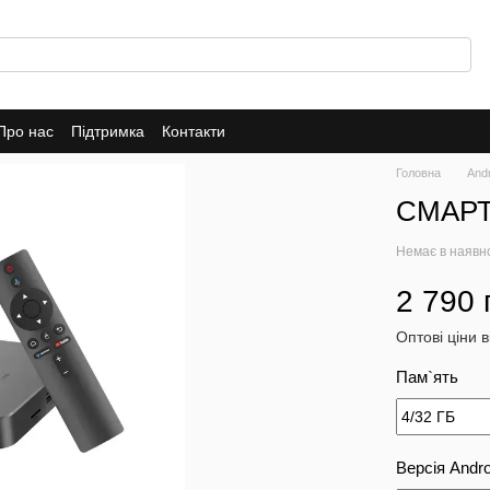
Про нас
Підтримка
Контакти
Головна
And
СМАРТ
Немає в наявн
2 790 
Оптові ціни 
Пам`ять
Версія Andro