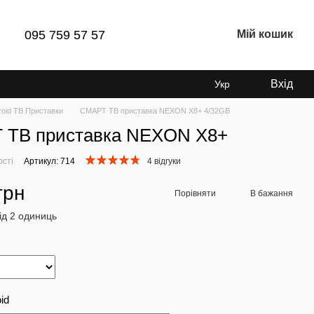
095 759 57 57
Мій кошик
Вхід
Укр
roid ТВ Приставки
СМАРТ ТВ приставка NEXON X8+ 4/32GB
 ТВ приставка NEXON X8+
ості
Артикул: 714
4 відгуки
грн
Порівняти
В бажання
від 2 одиниць
id