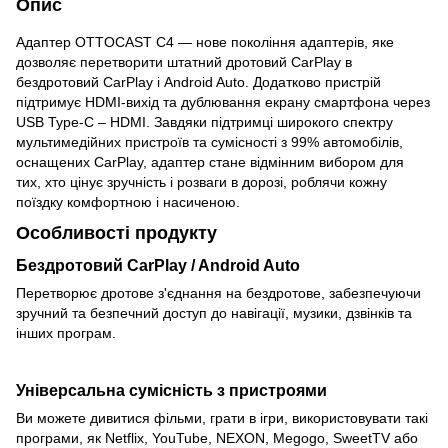
Опис
Адаптер OTTOCAST C4 — нове покоління адаптерів, яке
дозволяє перетворити штатний дротовий CarPlay в
бездротовий CarPlay і Android Auto. Додатково пристрій
підтримує HDMI-вихід та дублювання екрану смартфона через
USB Type-C – HDMI. Завдяки підтримці широкого спектру
мультимедійних пристроїв та сумісності з 99% автомобілів,
оснащених CarPlay, адаптер стане відмінним вибором для
тих, хто цінує зручність і розваги в дорозі, роблячи кожну
поїздку комфортною і насиченою.
Особливості продукту
Бездротовий CarPlay / Android Auto
Перетворює дротове з'єднання на бездротове, забезпечуючи
зручний та безпечний доступ до навігації, музики, дзвінків та
інших програм.
Універсальна сумісність з пристроями
Ви можете дивитися фільми, грати в ігри, використовувати такі
програми, як Netflix, YouTube, NEXON, Megogo, SweetTV або