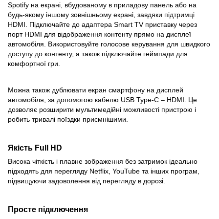
Spotify на екрані, вбудованому в приладову панель або на
будь-якому іншому зовнішньому екрані, завдяки підтримці
HDMI. Підключайте до адаптера Smart TV приставку через
порт HDMI для відображення контенту прямо на дисплеї
автомобіля. Використовуйте голосове керування для швидкого
доступу до контенту, а також підключайте геймпади для
комфортної гри.
Можна також дублювати екран смартфону на дисплей
автомобіля, за допомогою кабелю USB Type-C – HDMI. Це
дозволяє розширити мультимедійні можливості пристрою і
робить тривалі поїздки приємнішими.
Якість Full HD
Висока чіткість і плавне зображення без затримок ідеально
підходять для перегляду Netflix, YouTube та інших програм,
підвищуючи задоволення від перегляду в дорозі.
Просте підключення