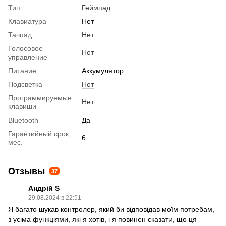
Тип
Геймпад
Клавиатура
Нет
Тачпад
Нет
Голосовое
Нет
управление
Питание
Аккумулятор
Подсветка
Нет
Программируемые
Нет
клавиши
Bluetooth
Да
Гарантийный срок,
6
мес.
Отзывы
37
Андрій S
29.08.2024 в 22:51
Я багато шукав контролер, який би відповідав моїм потребам,
з усіма функціями, які я хотів, і я повинен сказати, що ця