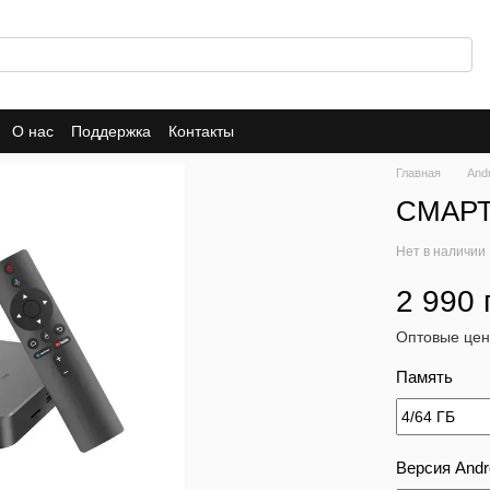
О нас
Поддержка
Контакты
Главная
And
СМАРТ
Нет в наличии
2 990 
Оптовые цен
Память
Версия Andr