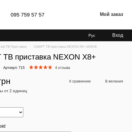
095 759 57 57
Мой заказ
Вход
Рус
roid ТВ Приставки
СМАРТ ТВ приставка NEXON X8+ 4/64GB
 ТВ приставка NEXON X8+
Артикул: 715
4 отзыва
грн
К сравнению
В желания
ы от 2 единиц
oid