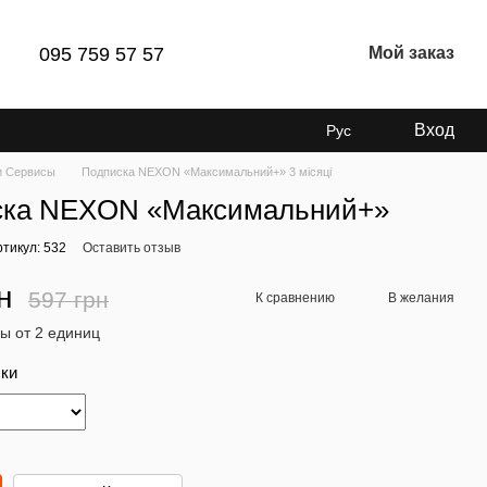
095 759 57 57
Мой заказ
Вход
Рус
и Сервисы
Подписка NEXON «Максимальний+» 3 місяці
ска NEXON «Максимальний+»
ртикул: 532
Оставить отзыв
н
597 грн
К сравнению
В желания
ы от 2 единиц
ски