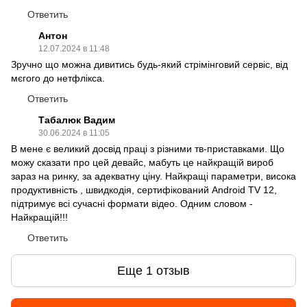
Ответить
Антон
12.07.2024 в 11:48
Зручно що можна дивитись будь-який стрімінговий сервіс, від
мєгого до нетфлікса.
Ответить
Табалюк Вадим
30.06.2024 в 11:05
В мене є великий досвід праці з різними тв-приставками. Що
можу сказати про цей девайс, мабуть це найкращій вироб
зараз на ринку, за адекватну ціну. Найкращі параметри, висока
продуктивність , швидкодія, сертифікований Android TV 12,
підтримує всі сучасні формати відео. Одним словом -
Найкращій!!!
Ответить
Еще 1 отзыв