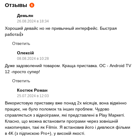
Отзывы
6
Демьян
26.08.2024 в 18:34
Хороший девайс но не привычный интерфейс. Быстрая
работа👍
Ответить
Олексій
08.08.2024 в 10:28
Дуже задоволений товаром. Краща приставка. ОС - Android TV
12 -просто супер!
Ответить
Костюк Роман
25.07.2024 в 12:03
Використовую приставку вже понад 2х місяців, вона відмінно
працює, не було поломок та інших проблем. Чудово
справляється з відеоіграми, які представлені в Play Маркеті.
Класно, що можна встановити програми через зовнішній
накопичувач, такі як Filmix. Я встановив його і дивлюся фільми
в 4K (з підпискою Pro+), у високій якості.