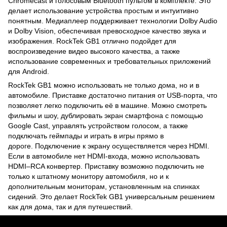
Chromecast и голосовым Bluetooth пультом в комплекте. Это
делает использование устройства простым и интуитивно
понятным. Медиаплеер поддерживает технологии Dolby Audio
и Dolby Vision, обеспечивая превосходное качество звука и
изображения. RockTek GB1 отлично подойдет для
воспроизведение видео высокого качества, а также
использование современных и требовательных приложений
для Android.
RockTek GB1 можно использовать не только дома, но и в
автомобиле. Приставке достаточно питания от USB-порта, что
позволяет легко подключить её в машине. Можно смотреть
фильмы и шоу, дублировать экран смартфона с помощью
Google Cast, управлять устройством голосом, а также
подключать геймпады и играть в игры прямо в
дороге. Подключение к экрану осуществляется через HDMI.
Если в автомобиле нет HDMI-входа, можно использовать
HDMI–RCA конвертер. Приставку возможно подключить не
только к штатному монитору автомобиля, но и к
дополнительным мониторам, установленным на спинках
сидений. Это делает RockTek GB1 универсальным решением
как для дома, так и для путешествий.