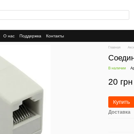
О нас
Поддержка
Контакты
Главная
Акс
Соедин
В наличии
А
20 грн
Купить
Доставка