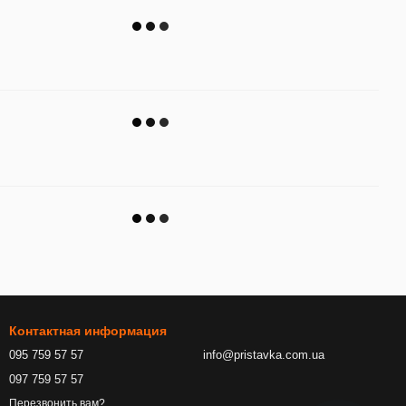
Контактная информация
095 759 57 57
info@pristavka.com.ua
097 759 57 57
Перезвонить вам?