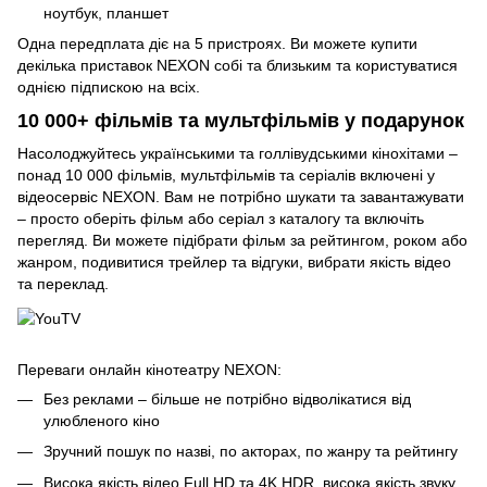
ноутбук, планшет
Одна передплата діє на 5 пристроях. Ви можете купити
декілька приставок NEXON собі та близьким та користуватися
однією підпискою на всіх.
10 000+ фільмів та мультфільмів у подарунок
Насолоджуйтесь українськими та голлівудськими кінохітами –
понад 10 000 фільмів, мультфільмів та серіалів включені у
відеосервіс NEXON. Вам не потрібно шукати та завантажувати
– просто оберіть фільм або серіал з каталогу та включіть
перегляд. Ви можете підібрати фільм за рейтингом, роком або
жанром, подивитися трейлер та відгуки, вибрати якість відео
та переклад.
Переваги онлайн кінотеатру NEXON:
Без реклами – більше не потрібно відволікатися від
улюбленого кіно
Зручний пошук по назві, по акторах, по жанру та рейтингу
Висока якість відео Full HD та 4K HDR, висока якість звуку