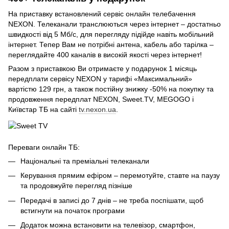
На приставку встановлений сервіс онлайн телебачення
NEXON. Телеканали транслюються через інтернет – достатньо
швидкості від 5 Мб/с, для перегляду підійде навіть мобільний
інтернет. Тепер Вам не потрібні антена, кабель або тарілка –
переглядайте 400 каналів в високій якості через інтернет!
Разом з приставкою Ви отримаєте у подарунок 1 місяць
передплати сервісу NEXON у тарифі «Максимальний»
вартістю 129 грн, а також постійну знижку -50% на покупку та
продовження передплат NEXON, Sweet.TV, MEGOGO і
Київстар ТБ на сайті
tv.nexon.ua
.
Переваги онлайн ТБ:
Національні та преміальні телеканали
Керування прямим ефіром – перемотуйте, ставте на паузу
та продовжуйте перегляд пізніше
Передачі в записі до 7 днів – не треба поспішати, щоб
встигнути на початок програми
Додаток можна встановити на телевізор, смартфон,