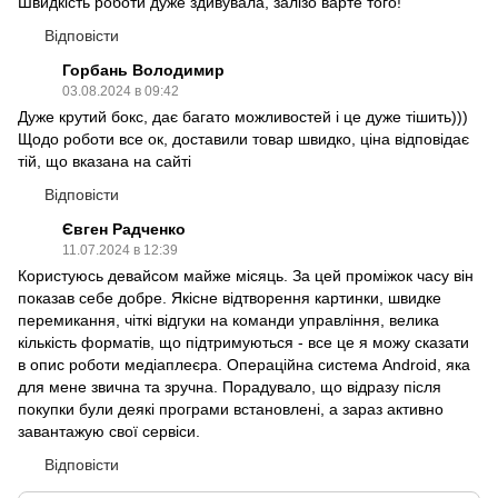
Швидкість роботи дуже здивувала, залізо варте того!
Відповісти
Горбань Володимир
03.08.2024 в 09:42
Дуже крутий бокс, дає багато можливостей і це дуже тішить)))
Щодо роботи все ок, доставили товар швидко, ціна відповідає
тій, що вказана на сайті
Відповісти
Євген Радченко
11.07.2024 в 12:39
Користуюсь девайсом майже місяць. За цей проміжок часу він
показав себе добре. Якісне відтворення картинки, швидке
перемикання, чіткі відгуки на команди управління, велика
кількість форматів, що підтримуються - все це я можу сказати
в опис роботи медіаплеєра. Операційна система Android, яка
для мене звична та зручна. Порадувало, що відразу після
покупки були деякі програми встановлені, а зараз активно
завантажую свої сервіси.
Відповісти