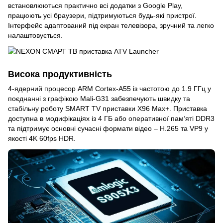
встановлюються практично всі додатки з Google Play,
працюють усі браузери, підтримуються будь-які пристрої.
Інтерфейс адаптований під екран телевізора, зручний та легко
налаштовується.
Висока продуктивність
4-ядерний процесор ARM Cortex-A55 із частотою до 1.9 ГГц у
поєднанні з графікою Mali-G31 забезпечують швидку та
стабільну роботу SMART TV приставки X96 Max+. Приставка
доступна в модифікаціях із 4 ГБ або оперативної пам‘яті DDR3
та підтримує основні сучасні формати відео – H.265 та VP9 у
якості 4K 60fps HDR.