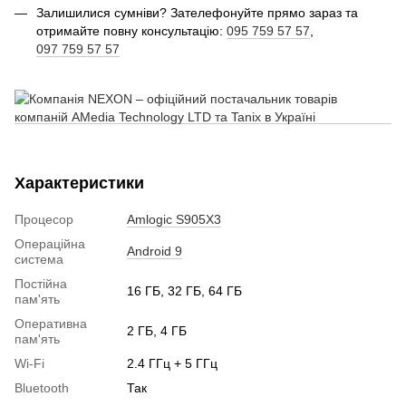
Залишилися сумніви? Зателефонуйте прямо зараз та
отримайте повну консультацію:
095 759 57 57
,
097 759 57 57
Характеристики
Процесор
Amlogic S905X3
Операційна
Android 9
система
Постійна
16 ГБ, 32 ГБ, 64 ГБ
пам'ять
Оперативна
2 ГБ, 4 ГБ
пам'ять
Wi-Fi
2.4 ГГц + 5 ГГц
Bluetooth
Так