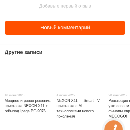
Добавьте первый отзыв
Новый комментарий
Другие записи
18 июня 2025
4 июня 2025
28 мая 2025
Мощное игровое решение:
NEXON X11 — Smart TV
Решающие м
приставка NEXON X11 +
приставка с AI-
уже совсем 
геймпад Ipega PG-9076
технологиями нового
финалы евр
поколения
MEGOGO!