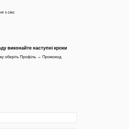
ня з смс
оду виконайте наступні кроки
тку оберіть Профіль → Промокод