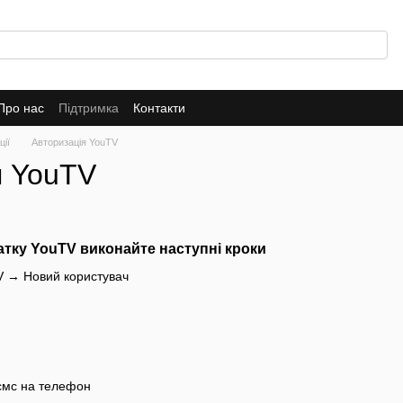
Про нас
Підтримка
Контакти
ції
Авторизація YouTV
я YouTV
атку YouTV виконайте наступні кроки
TV → Новий користувач
 смс на телефон