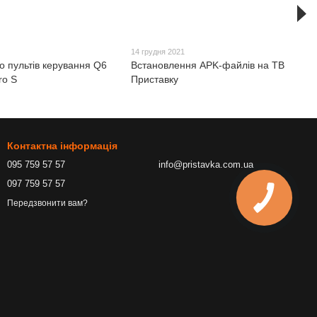
14 грудня 2021
до пультів керування Q6
Встановлення APK-файлів на ТВ
ro S
Приставку
Контактна інформація
095 759 57 57
info@pristavka.com.ua
097 759 57 57
Передзвонити вам?