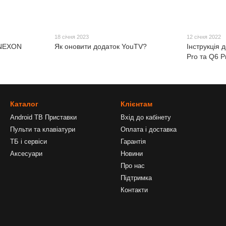
18 січня 2023
12 січня 2022
 NEXON
Як оновити додаток YouTV?
Інструкція 
Pro та Q6 P
Каталог
Клієнтам
Android ТВ Приставки
Вхід до кабінету
Пульти та клавіатури
Оплата і доставка
ТБ і сервіси
Гарантiя
Аксесуари
Новини
Про нас
Підтримка
Контакти