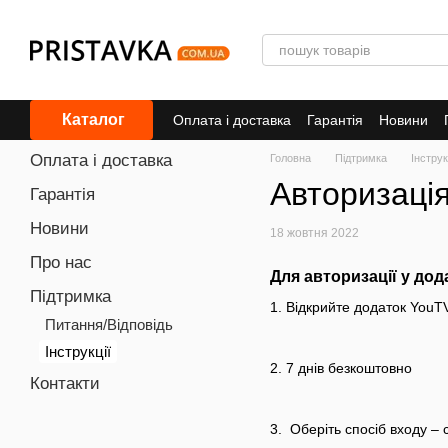
Перейти до основного контенту
Каталог
Оплата і доставка
Гарантiя
Новини
Оплата і доставка
Головна
Підтримка
Інструк
Авторизаці
Гарантiя
Новини
18 жовтня 2022
Про нас
Для авторизації у дод
Підтримка
1. Відкрийте додаток You
Питання/Вiдповiдь
Інструкції
2. 7 днів безкоштовно
Контакти
3. Оберіть спосіб входу –