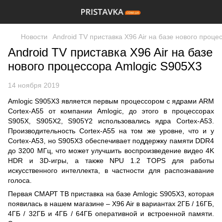
Новости
Android TV приставка X96 Air на базе нового проц
Android TV приставка X96 Air на базе
нового процессора Amlogic S905X3
14 ноября 2019
Amlogic S905X3 является первым процессором с ядрами ARM
Cortex-A55 от компании Amlogic, до этого в процессорах
S905X, S905X2, S905Y2 использовались ядра Cortex-A53.
Производительность Cortex-A55 на том же уровне, что и у
Cortex-A53, но S905X3 обеспечивает поддержку памяти DDR4
до 3200 МГц, что может улучшить воспроизведение видео 4K
HDR и 3D-игры, а также NPU 1.2 TOPS для работы
искусственного интеллекта, в частности для распознавание
голоса.
Первая СМАРТ ТВ приставка на базе Amlogic S905X3, которая
появилась в нашем магазине – X96 Air в вариантах 2ГБ / 16ГБ,
4ГБ / 32ГБ и 4ГБ / 64ГБ оперативной и встроенной памяти.