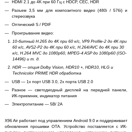
HDMI 2.1 до 4K при 60 Гц с HDCP, CEC, HDR
Разъем 3,5 мм для композитного видео (480i / 576i) и
стереозвука
Оптический S / PDIF
Проигрывание видео:
10-битный H.265 до 4K при 60 к/с, VP9 Profile-2 до 4K при
60 к/с, AVS2-P2 до 4K при 60 к/с, H.264/AVC до 4K при 30
к/с, H.264 MVC до 1080p60, MPEG-4 ASP до 1080p60 (ISO-
14496) и т. д.
HDR — опция Dolby Vision, HDR10 +, HDR10, HLG и
Technicolor PRIME HDR обработка
USB — 1х порт USB 3.0, 2х порта USB 2.0
Разное — светодиодный дисплей на передней панели,
ИК-приемник, индикатор питания
Электропитание — 5В/ 2A
X96 Air работает под управлением Android 9.0 и поддерживает
обновления прошивки OTA. Устройство поставляется с ИК-