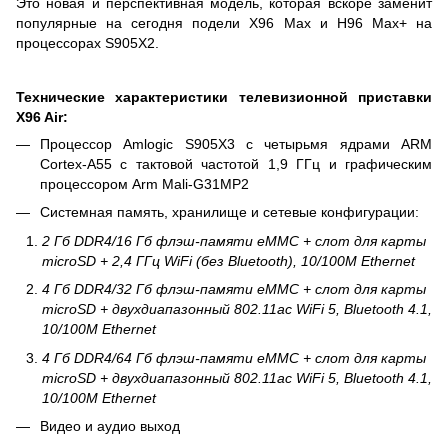
Это новая и перспективная модель, которая вскоре заменит
популярные на сегодня подели X96 Max и H96 Max+ на
процессорах S905X2.
Технические характеристики телевизионной приставки
X96 Air:
Процессор Amlogic S905X3 с четырьмя ядрами ARM
Cortex-A55 с тактовой частотой 1,9 ГГц и графическим
процессором Arm Mali-G31MP2
Системная память, хранилище и сетевые конфигурации:
2 Гб DDR4/16 Гб флэш-памяти eMMC + слот для карты
microSD + 2,4 ГГц WiFi (без Bluetooth), 10/100M Ethernet
4 Гб DDR4/32 Гб флэш-памяти eMMC + слот для карты
microSD + двухдиапазонный 802.11ac WiFi 5, Bluetooth 4.1,
10/100M Ethernet
4 Гб DDR4/64 Гб флэш-памяти eMMC + слот для карты
microSD + двухдиапазонный 802.11ac WiFi 5, Bluetooth 4.1,
10/100M Ethernet
Видео и аудио выход