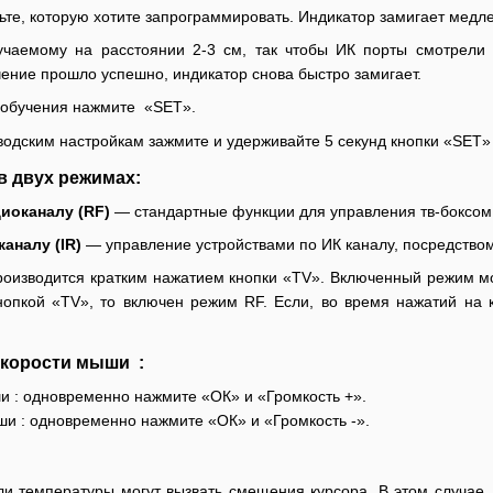
ьте, которую хотите запрограммировать. Индикатор замигает медл
учаемому на расстоянии 2-3 см, так чтобы ИК порты смотрели д
чение прошло успешно, индикатор снова быстро замигает.
 обучения нажмите «SET».
аводским настройкам зажмите и удерживайте 5 секунд кнопки «SET»
в двух режимах:
иоканалу (RF)
— стандартные функции для управления тв-боксом 
аналу (IR)
— управление устройствами по ИК каналу, посредством
оизводится кратким нажатием кнопки «TV». Включенный режим мо
нопкой «TV», то включен режим RF. Если, во время нажатий на 
скорости мыши :
ши : одновременно нажмите «ОК» и «Громкость +».
ши : одновременно нажмите «ОК» и «Громкость -».
и температуры могут вызвать смещения курсора. В этом случае,