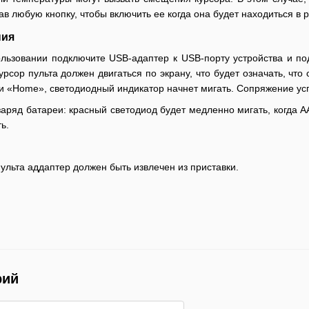
ав любую кнопку, чтобы включить ее когда она будет находиться в
ния
льзовании подключите USB-адаптер к USB-порту устройства и по
рсор пульта должен двигаться по экрану, что будет означать, чт
и «Home», светодиодный индикатор начнет мигать. Сопряжение усп
аряд батареи: красный светодиод будет медленно мигать, когда А
ь.
ульта аддаптер должен быть извлечен из приставки.
рий