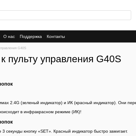
О нас
Поддержка
Контакты
 управления G40S
 к пульту управления G40S
нопок
жимах 2.4G (зеленый индикатор) и ИК (красный индикатор). Они п
оисходит в инфракрасном режиме (ИК)!
нопок
 3 секунды кнопку «SET». Красный индикатор быстро замигает.