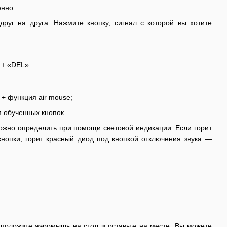
енно.
руг на друга. Нажмите кнопку, сигнал с которой вы хотите
 + «DEL».
+ функция air mouse;
 обученных кнопок.
жно определить при помощи световой индикации. Если горит
кнопки, горит красный диод под кнопкой отключения звука —
 положите аэромышь на стол и оставьте на месте. Вы можете