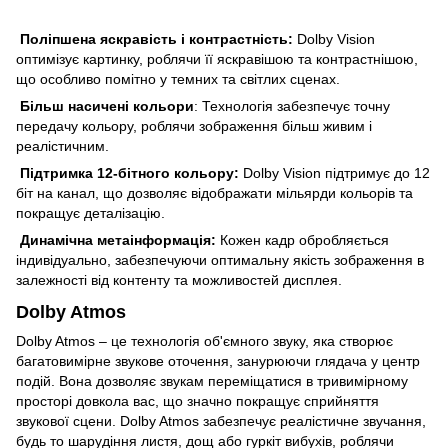
Поліпшена яскравість і контрастність:
Dolby Vision
оптимізує картинку, роблячи її яскравішою та контрастнішою,
що особливо помітно у темних та світлих сценах.
Більш насичені кольори
: Технологія забезпечує точну
передачу кольору, роблячи зображення більш живим і
реалістичним.
Підтримка 12-бітного кольору:
Dolby Vision підтримує до 12
біт на канал, що дозволяє відображати мільярди кольорів та
покращує деталізацію.
Динамічна метаінформація:
Кожен кадр обробляється
індивідуально, забезпечуючи оптимальну якість зображення в
залежності від контенту та можливостей дисплея.
Dolby Atmos
Dolby Atmos – це технологія об'ємного звуку, яка створює
багатовимірне звукове оточення, занурюючи глядача у центр
подій. Вона дозволяє звукам переміщатися в тривимірному
просторі довкола вас, що значно покращує сприйняття
звукової сцени. Dolby Atmos забезпечує реалістичне звучання,
будь то шарудіння листя, дощ або гуркіт вибухів, роблячи