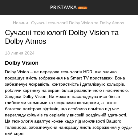
Новини
Сучасні технології Dolby Vision та Dolby Atmos
Сучасні технології Dolby Vision та
Dolby Atmos
18 липня 2024
Dolby Vision
Dolby Vision – це передова технологія HDR, яка значно
покращує якість зображення на Smart TV приставках. Вона
забезпечує яскравість, контрастність і деталізауію кольорів,
роблячи картинку на екрані більш реалістичною і насиченою.
Завдяки Dolby Vision, Ви можете насолоджуватися більш
глибокими чтемними та яскравими кольорами, а також
багатою палітрою відтінків, що особливо помітно під час
перегляду фільмів та серіалів у високій роздільній здатності.
Ця технологія адаптує кожен кадр під можливості Вашого
телевізора, забезпечуючи найкращу якість зображення у будь-
якій сцені.