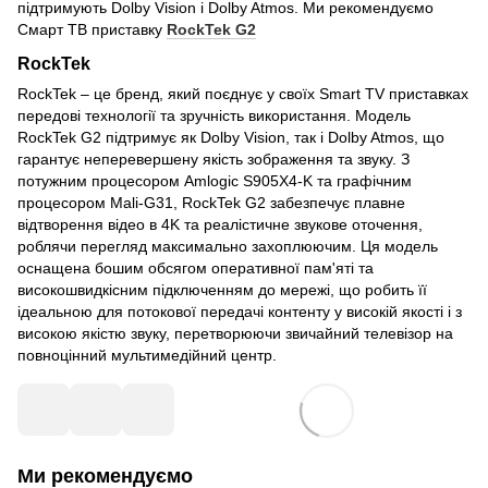
підтримують Dolby Vision і Dolby Atmos. Ми рекомендуємо
Смарт ТВ приставку
RockTek G2
RockTek
RockTek – це бренд, який поєднує у своїх Smart TV приставках
передові технології та зручність використання. Модель
RockTek G2 підтримує як Dolby Vision, так і Dolby Atmos, що
гарантує неперевершену якість зображення та звуку. З
потужним процесором Amlogic S905X4-K та графічним
процесором Mali-G31, RockTek G2 забезпечує плавне
відтворення відео в 4K та реалістичне звукове оточення,
роблячи перегляд максимально захоплюючим. Ця модель
оснащена бошим обсягом оперативної пам'яті та
високошвидкісним підключенням до мережі, що робить її
ідеальною для потокової передачі контенту у високій якості і з
високою якістю звуку, перетворюючи звичайний телевізор на
повноцінний мультимедійний центр.
Ми рекомендуємо