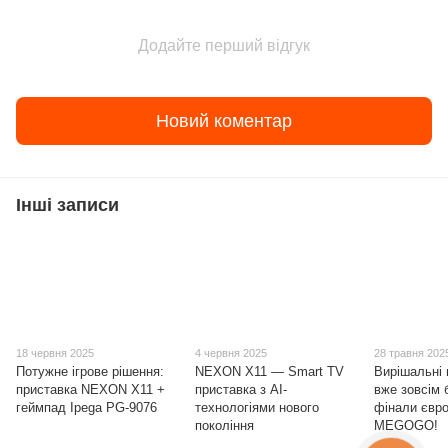
Додайте перший відгук
Новий коментар
Інші записи
18 червня 2025
4 червня 2025
28 травня 202
Потужне ігрове рішення:
NEXON X11 — Smart TV
Вирішальні 
приставка NEXON X11 +
приставка з AI-
вже зовсім
геймпад Ipega PG-9076
технологіями нового
фінали євро
покоління
MEGOGO!