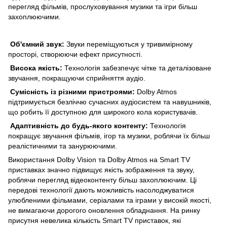
перегляд фільмів, прослуховування музики та ігри більш
захоплюючими.
Об'ємний звук:
Звуки переміщуються у тривимірному
просторі, створюючи ефект присутності.
Висока якість:
Технологія забезпечує чітке та деталізоване
звучання, покращуючи сприйняття аудіо.
Сумісність із різними пристроями:
Dolby Atmos
підтримується безліччю сучасних аудіосистем та навушників,
що робить її доступною для широкого кола користувачів.
Адаптивність до будь-якого контенту:
Технологія
покращує звучання фільмів, ігор та музики, роблячи їх більш
реалістичними та занурюючими.
Використання Dolby Vision та Dolby Atmos на Smart TV
приставках значно підвищує якість зображення та звуку,
роблячи перегляд відеоконтенту більш захоплюючим. Ці
передові технології дають можливість насолоджуватися
улюбленими фільмами, серіалами та іграми у високій якості,
не вимагаючи дорогого оновлення обладнання. На ринку
присутня невелика кількість Smart TV приставок, які