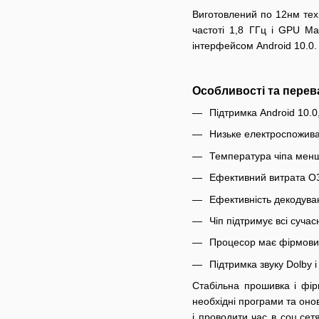
Виготовлений по 12нм техп
частоті 1,8 ГГц і GPU M
інтерфейсом Android 10.0
Особливості та перева
Підтримка Android 10.0
Низьке електроспожив
Температура чіпа мен
Ефективний витрата О
Ефективність декодув
Чіп підтримує всі сучас
Процесор має фірмовий
Підтримка звуку Dolby 
Стабільна прошивка і фір
необхідні програми та онов
і проводити час в соц.сет