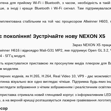
ена для прийому Wi-Fi і Bluetooth, з часом, необхідність в такі
ше, а іноді і краще Bluetooth і Wi-Fi сигнал. Там підтримувала
омплектована стабільним на той час процесором Allwinner H603,
тє покоління! Зустрічайте нову NEXON X5
Зараз NEXON X5 працює 
inner H616 і відеоядро Mali-G31 MP2, яке підтримує Open GL 3.2, V
2.4 - 5ГГц модулі.
ять користуватися приставкою як просунутим медіа плеєром для Ва
им моделям.
лярних кодеків, як H.265, H.264, Real Video 10, VP9 - дає можливіс
ртинка візуально все одно виглядає чіткіше. Підтримка будь-яких ін
еглядати зображення з чітким зображенням і реалістичним освітле
 приставка отримала новий глянцевий корпус з інформативним LED 
, а на верхній кришці розташовується лазерне гравіювання логотип
есор