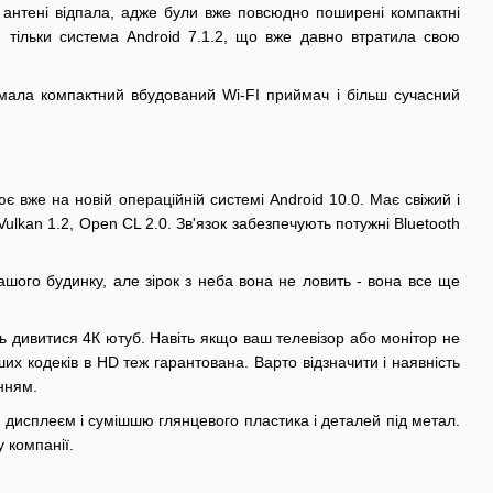
й антені відпала, адже були вже повсюдно поширені компактні
ся тільки система Android 7.1.2, що вже давно втратила свою
 мала компактний вбудований Wi-FI приймач і більш сучасний
вже на новій операційній системі Android 10.0. Має свіжий і
ulkan 1.2, Open CL 2.0. Зв'язок забезпечують потужні Bluetooth
шого будинку, але зірок з неба вона не ловить - вона все ще
ть дивитися 4К ютуб. Навіть якщо ваш телевізор або монітор не
ших кодеків в HD теж гарантована. Варто відзначити і наявність
нням.
дисплеєм і сумішшю глянцевого пластика і деталей під метал.
у компанії.