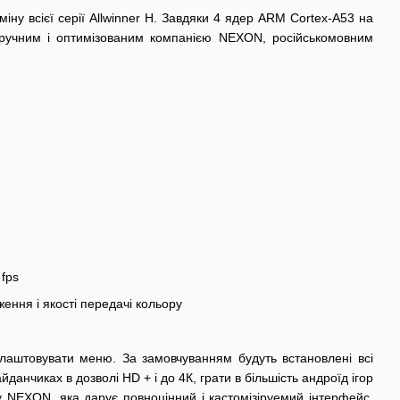
іну всієї серії Allwinner H. Завдяки 4 ядер ARM Cortex-A53 на
 зручним і оптимізованим компанією NEXON, російськомовним
 fps
ення і якості передачі кольору
лаштовувати меню. За замовчуванням будуть встановлені всі
данчиках в дозволі HD + і до 4К, грати в більшість андроїд ігор
у NEXON, яка дарує повноцінний і кастомізіруемий інтерфейс,