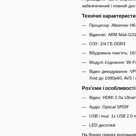
забезпечений і повний дост
Технічні характерист
Процесор: Allwinner H
Відеочіп: ARM Mali-G
ОЗУ: 2/4 ГБ DDR3
Вбудована пам'ять: 16/
Модулі з'єднання: Wi-Fi
Відео декодування: V
Xvid до 1080p60, AVS 
Роз'єми і особливості
Відео: HDMI 2.0a Ultr
Аудіо: Optical SPDIF
USB і інші: 1x USB 2.0 
LED дисплей
На бічних гранях розташов