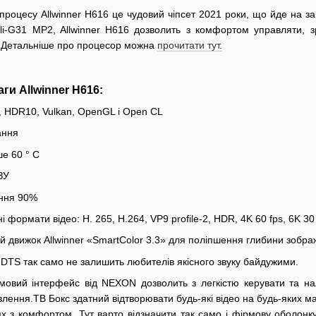
роцесу Allwinner H616 це чудовий чіпсет 2021 роки, що йде на зам
ali-G31 MP2, Allwinner H616 дозволить з комфортом управляти,
. Детальніше про процесор можна
прочитати тут.
ги Allwinner H616:
, HDR10, Vulkan, OpenGL і Open CL
ання
ше 60 ° С
ЗУ
ання 90%
ні формати відео: H. 265, H.264, VP9 profile-2, HDR, 4K 60 fps, 6K 30
 движок Allwinner «SmartColor 3.3» для поліпшення глибини зображ
і DTS так само не залишить любителів якісного звуку байдужими.
мовий інтерфейс від NEXON дозволить з легкістю керувати та на
лення.ТВ Бокс здатний відтворювати будь-які відео на будь-яких май
ях з комфортом. Тут варто відзначити так само і фірмову оболонк