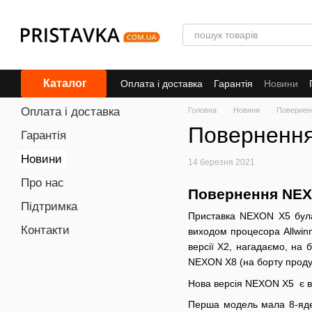
Перейти до основного контенту
Каталог
Оплата і доставка
Гарантiя
Новини
Оплата і доставка
Головна
Новини
Повернен
Поверненн
Гарантiя
Новини
14 березня 2021
Про нас
Повернення NEX
Підтримка
Приставка NEXON X5 була
Контакти
виходом процесора Allwin
версії X2, нагадаємо, на
NEXON X8 (на борту проду
Нова версія NEXON X5 є в
Перша модель мала 8-ядер