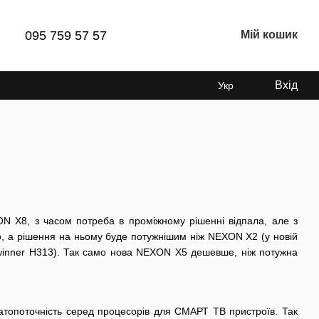
095 759 57 57
Мій кошик
Вхід
Укр
 X8, з часом потреба в проміжному рішенні відпала, але з
о, а рішення на ньому буде потужнішим ніж NEXON X2 (у новій
llwinner H313). Так само нова NEXON X5 дешевше, ніж потужна
гатопоточність серед процесорів для СМАРТ ТВ пристроїв. Так