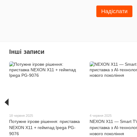
Надіслати
Інші записи
18 червня 2025
4 червня 2025
Потужне ігрове рішення: приставка
NEXON X11 — Smart T
NEXON X11 + геймпад Ipega PG-
приставка з AI-техноло
9076
нового покоління