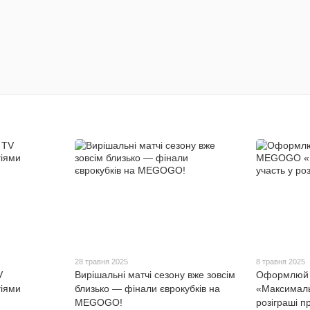
28 травня 2025
8 травня 2025
V
Вирішальні матчі сезону вже зовсім
Оформлюй
гіями
близько — фінали єврокубків на
«Максималь
MEGOGO!
розіграші пр