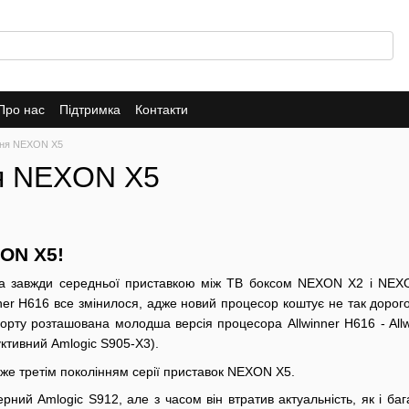
Про нас
Підтримка
Контакти
ня NEXON X5
я NEXON X5
ON X5!
 завжди середньої приставкою між ТВ боксом NEXON X2 і NEXON
ner H616 все змінилося, адже новий процесор коштує не так дорог
 борту розташована молодша версія процесора Allwinner H616 - A
ктивний Amlogic S905-X3).
же третім поколінням серії приставок NEXON X5.
ний Amlogic S912, але з часом він втратив актуальність, як і ба