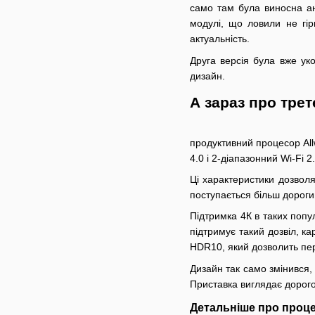
само там була виносна ант
модулі, що ловили не гір
актуальність.
Друга версія була вже ук
дизайн.
А зараз про тре
продуктивний процесор Allw
4.0 і 2-діапазонний Wi-Fi 
Ці характеристики дозвол
поступається більш дорог
Підтримка 4К в таких попу
підтримує такий дозвіл, ка
HDR10, який дозволить пер
Дизайн так само змінився,
Приставка виглядає дорого
Детальніше про проц