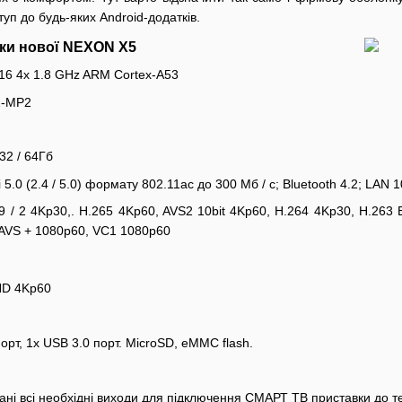
уп до будь-яких Android-додатків.
ики нової NEXON X5
616 4x 1.8 GHz ARM Cortex-A53
31-MP2
32 / 64Гб
 5.0 (2.4 / 5.0) формату 802.11ac до 300 Мб / c; Bluetooth 4.2; LAN 
P9 / 2 4Kp30,. H.265 4Kp60, AVS2 10bit 4Kp60, H.264 4Kp30, H.2
/ AVS + 1080p60, VC1 1080p60
aHD 4Kp60
порт, 1x USB 3.0 порт. MicroSD, eMMC flash.
ані всі необхідні виходи для підключення СМАРТ ТВ приставки до тел